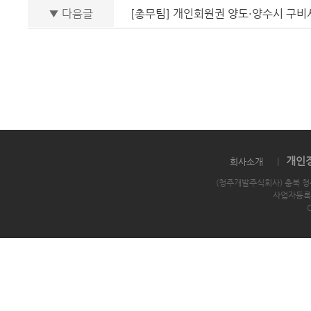
▼ 다음글
[총무팀] 개인회원권 양도·양수시 구비
개인
회사소개
|
(청주개발주식회사) 충북 청
사업자등록번호