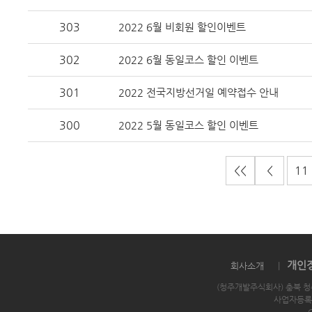
303
2022 6월 비회원 할인이벤트
302
2022 6월 동일코스 할인 이벤트
301
2022 전국지방선거일 예약접수 안내
300
2022 5월 동일코스 할인 이벤트
<<
<
11
개인
회사소개
|
(청주개발주식회사) 충북 청
사업자등록번호