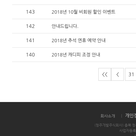
143
2018년 10월 비회원 할인 이벤트
142
안내드립니다.
141
2018년 추석 연휴 예약 안내
140
2018년 캐디피 조정 안내
<<
<
31
개인
회사소개
|
(청주개발주식회사) 충북 청
사업자등록번호