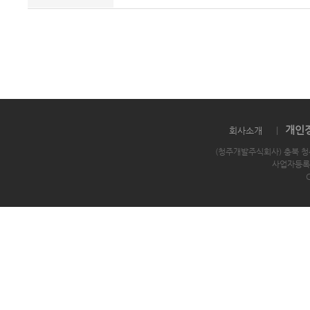
개인
회사소개
|
(청주개발주식회사) 충북 청
사업자등록번호