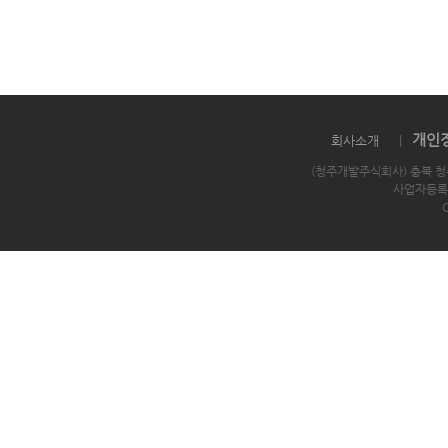
개인
회사소개
|
(청주개발주식회사) 충북 청
사업자등록번호