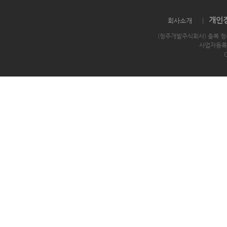
개인
회사소개
|
(청주개발주식회사) 충북 청
사업자등록번호