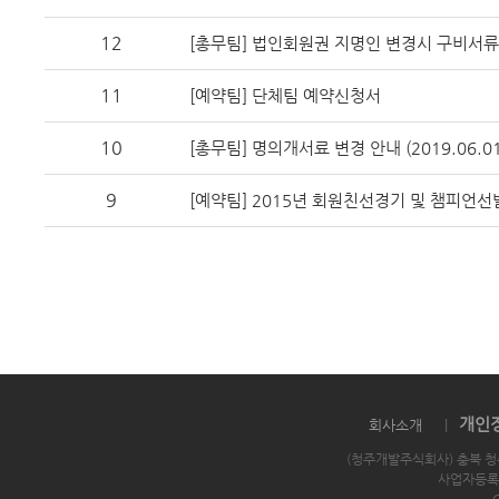
12
[총무팀] 법인회원권 지명인 변경시 구비서류
11
[예약팀] 단체팀 예약신청서
10
[총무팀] 명의개서료 변경 안내 (2019.06.
9
[예약팀] 2015년 회원친선경기 및 챔피언
개인
회사소개
|
(청주개발주식회사) 충북 청
사업자등록번호