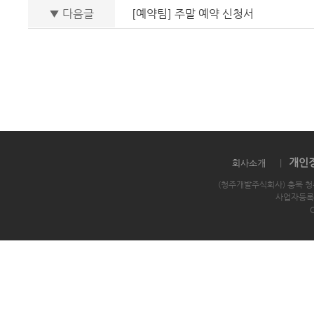
▼ 다음글
[예약팀] 주말 예약 신청서
개인
회사소개
|
(청주개발주식회사) 충북 청
사업자등록번호