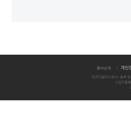
개인
회사소개
|
(청주개발주식회사) 충북 청
사업자등록번호